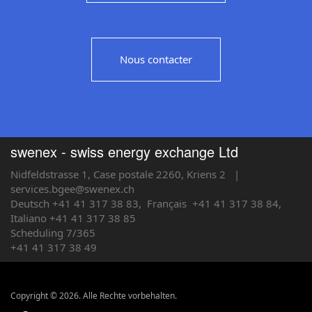
Nous contacter
swenex - swiss energy exchange Ltd
Nidfeldstrasse 1, Case postale 2260, Kriens 2
|
services.bgee@swenex.ch
Deutsch +41 41 317 38 83,
Français
+41 41 317 38 84,
Italiano +41 41 317 38 85
Scheduling 7/365
+41 41 317 38 49
Copyright © 2026. Alle Rechte vorbehalten.