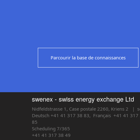
Parcourir la base de connaissances
swenex - swiss energy exchange Ltd
Nidfeldstrasse 1, Case postale 2260, Kriens 2
| s
Deutsch +41 41 317 38 83,
Français
+41 41 317 
85
Scheduling 7/365
+41 41 317 38 49