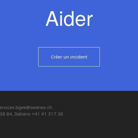
Aider
Créer un incident
ervices.bgee@swenex.ch
38 84, Italiano +41 41 317 38