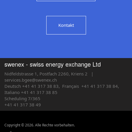
Kontakt
swenex - swiss energy exchange Ltd
Nidfeldstrasse 1, Postfach 2260, Kriens 2
|
services.bgee@swenex.ch
Deutsch +41 41 317 38 83,
Français
+41 41 317 38 84,
Italiano +41 41 317 38 85
Scheduling 7/365
+41 41 317 38 49
Copyright © 2026. Alle Rechte vorbehalten.