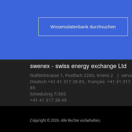
Wissensdatenbank durchsuchen
swenex - swiss energy exchange Ltd
Nidfeldstrasse 1, Postfach 2260, Kriens 2
| servi
Deutsch +41 41 317 38 83,
Français
+41 41 317 
85
Scheduling 7/365
+41 41 317 38 49
Copyright © 2026. Alle Rechte vorbehalten.