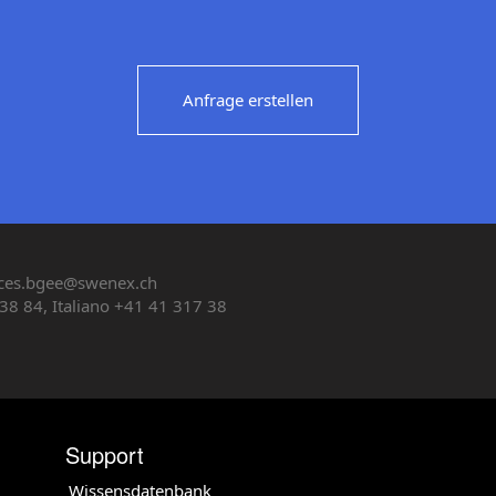
Anfrage erstellen
ces.bgee@swenex.ch
38 84, Italiano +41 41 317 38
Support
Wissensdatenbank