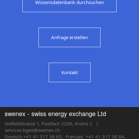
Wissensdatenbank durchsuchen
Anfrage erstellen
Kontakt
swenex - swiss energy exchange Ltd
Nidfeldstrasse 1, Postfach 2260, Kriens 2
|
services.bgee@swenex.ch
Deutsch +41 41 317 38 83,
Français
+41 41 317 38 84,