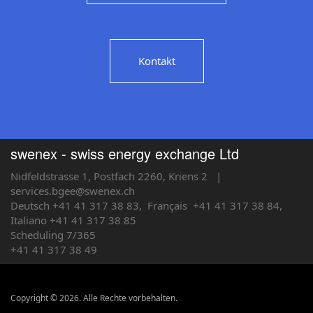
Kontakt
swenex - swiss energy exchange Ltd
Nidfeldstrasse 1, Postfach 2260, Kriens 2
|
services.bgee@swenex.ch
Deutsch +41 41 317 38 83,
Français
+41 41 317 38 84,
Italiano +41 41 317 38 85
Scheduling 7/365
+41 41 317 38 49
Copyright © 2026. Alle Rechte vorbehalten.