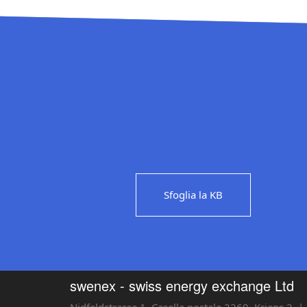
Sfoglia la KB
swenex - swiss energy exchange Ltd