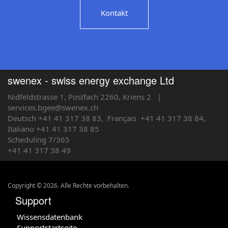
Kontakt
swenex - swiss energy exchange Ltd
Nidfeldstrasse 1, Postfach 2260, Kriens 2
|
services.bgee@swenex.ch
Deutsch +41 41 317 38 83,
Français
+41 41 317 38 84,
Italiano +41 41 317 38 85
Scheduling 7/365
+41 41 317 38 49
Copyright © 2026. Alle Rechte vorbehalten.
Support
Wissensdatenbank
Supportstartseite