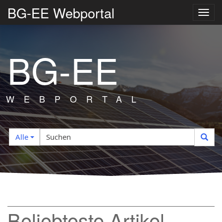
BG-EE Webportal
Navig
umsc
BG-EE
WEBPORTAL
Suchfilter
Suchen
Alle
Beliebteste Artikel