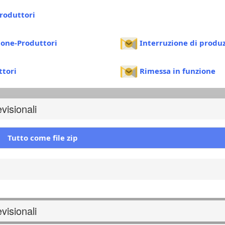
roduttori
ione-Produttori
Interruzione di produ
ttori
Rimessa in funzione
isionali
Tutto come file zip
isionali