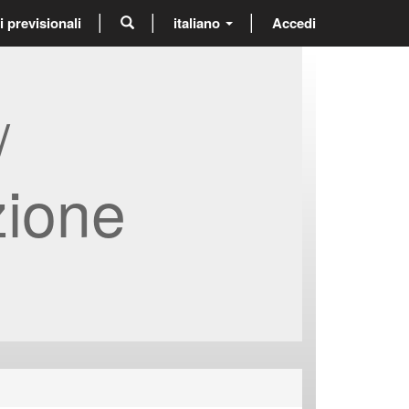
previsionali
italiano
Accedi
/
zione