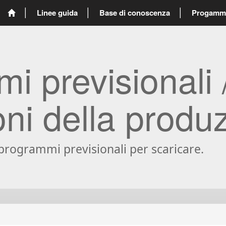
Linee guida
Base di conoscenza
Progammi 
i previsionali 
oni della produ
 programmi previsionali per scaricare.