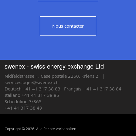
Nous contacter
swenex - swiss energy exchange Ltd
Nidfeldstrasse 1, Case postale 2260, Kriens 2
|
services.bgee@swenex.ch
Deutsch +41 41 317 38 83,
Français
+41 41 317 38 84,
Italiano +41 41 317 38 85
Scheduling 7/365
+41 41 317 38 49
Copyright © 2026. Alle Rechte vorbehalten.