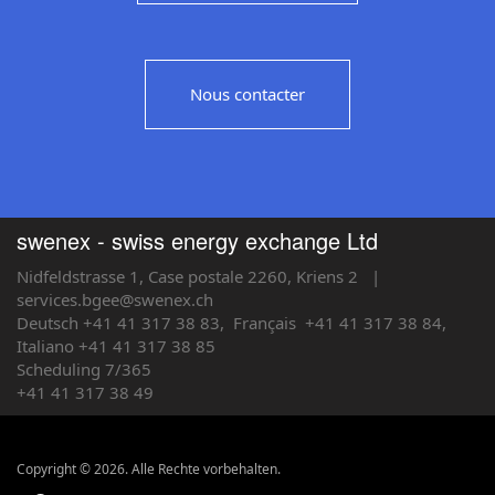
Nous contacter
swenex - swiss energy exchange Ltd
Nidfeldstrasse 1, Case postale 2260, Kriens 2
|
services.bgee@swenex.ch
Deutsch +41 41 317 38 83,
Français
+41 41 317 38 84,
Italiano +41 41 317 38 85
Scheduling 7/365
+41 41 317 38 49
Copyright © 2026. Alle Rechte vorbehalten.