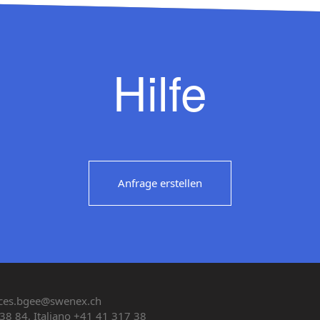
Hilfe
Anfrage erstellen
ces.bgee@swenex.ch
38 84, Italiano +41 41 317 38