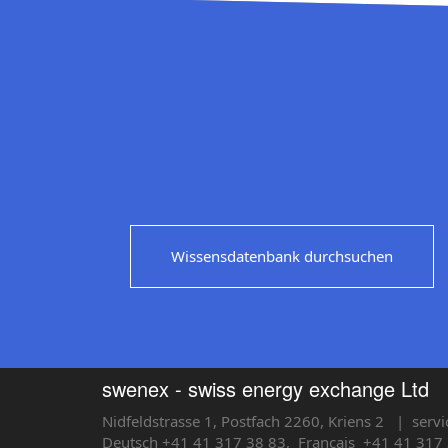
Wissensdatenbank durchsuchen
swenex - swiss energy exchange Ltd
Nidfeldstrasse 1, Postfach 2260, Kriens 2
| servi
Deutsch +41 41 317 38 83,
Français
+41 41 317 