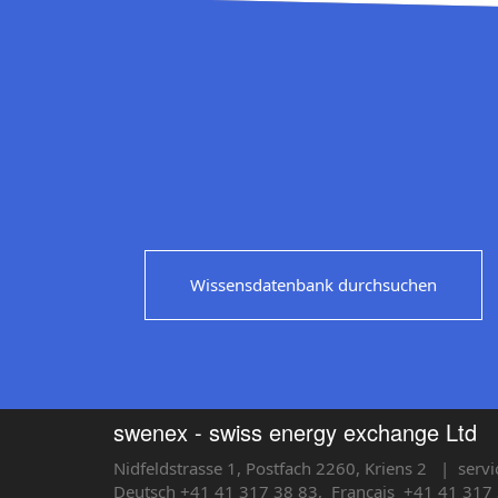
Wissensdatenbank durchsuchen
swenex - swiss energy exchange Ltd
Nidfeldstrasse 1, Postfach 2260, Kriens 2
| servi
Deutsch +41 41 317 38 83,
Français
+41 41 317 