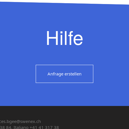
Hilfe
Anfrage erstellen
ces.bgee@swenex.ch
38 84, Italiano +41 41 317 38