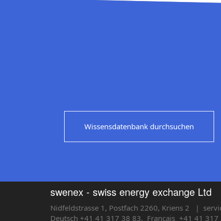
Wissensdatenbank durchsuchen
swenex - swiss energy exchange Ltd
Nidfeldstrasse 1, Postfach 2260, Kriens 2
| servi
Deutsch +41 41 317 38 83,
Français
+41 41 317 