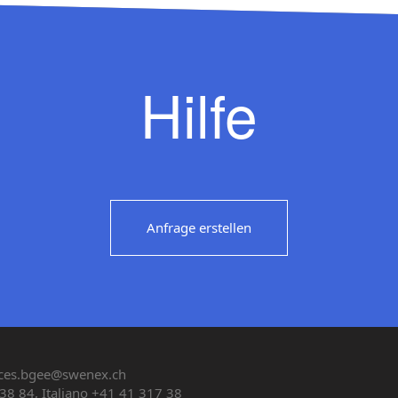
Hilfe
Anfrage erstellen
ces.bgee@swenex.ch
38 84, Italiano +41 41 317 38