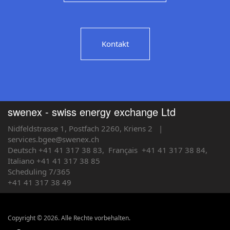
Kontakt
swenex - swiss energy exchange Ltd
Nidfeldstrasse 1, Postfach 2260, Kriens 2
|
services.bgee@swenex.ch
Deutsch +41 41 317 38 83,
Français
+41 41 317 38 84,
Italiano +41 41 317 38 85
Scheduling 7/365
+41 41 317 38 49
Copyright © 2026. Alle Rechte vorbehalten.