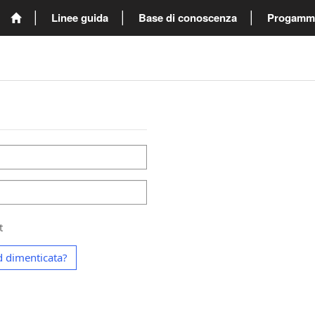
Linee guida
Base di conoscenza
Progammi 
t
 dimenticata?