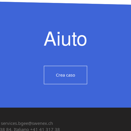
Aiuto
Crea caso
services.bgee@swenex.ch
38 84, Italiano +41 41 317 38