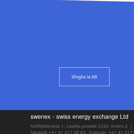
Sfoglia la KB
swenex - swiss energy exchange Ltd
Nidfeldstrasse 1, Casella postale 2260, Kriens 2
| 
Deutsch +41 41 317 38 83,
Français
+41 41 317 