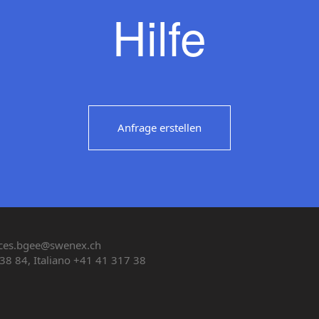
Hilfe
Anfrage erstellen
ces.bgee@swenex.ch
38 84, Italiano +41 41 317 38