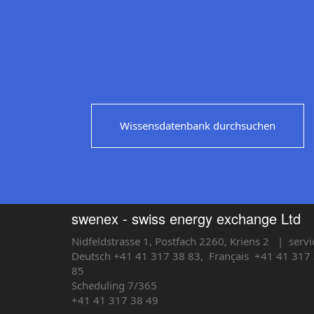
Wissensdatenbank durchsuchen
swenex - swiss energy exchange Ltd
Nidfeldstrasse 1, Postfach 2260, Kriens 2
| servi
Deutsch +41 41 317 38 83,
Français
+41 41 317 
85
Scheduling 7/365
+41 41 317 38 49