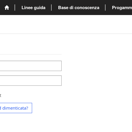
Linee guida
Base di conoscenza
Progammi 
t
 dimenticata?