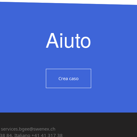
Aiuto
Crea caso
services.bgee@swenex.ch
38 84, Italiano +41 41 317 38