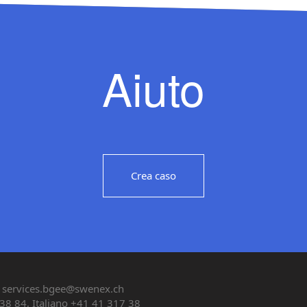
Aiuto
Crea caso
services.bgee@swenex.ch
38 84, Italiano +41 41 317 38