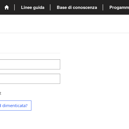
Linee guida
Base di conoscenza
Progammi 
t
 dimenticata?