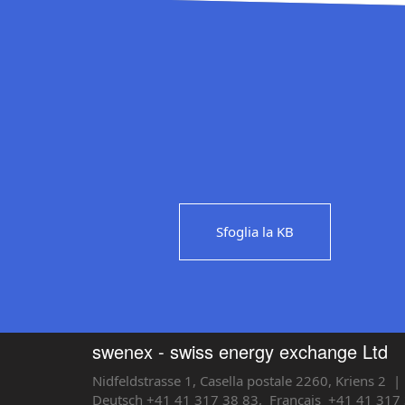
Sfoglia la KB
swenex - swiss energy exchange Ltd
Nidfeldstrasse 1, Casella postale 2260, Kriens 2
| 
Deutsch +41 41 317 38 83,
Français
+41 41 317 