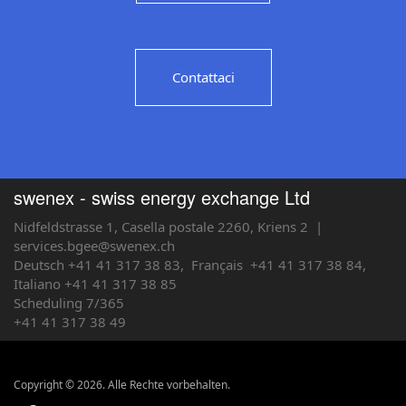
Contattaci
swenex - swiss energy exchange Ltd
Nidfeldstrasse 1, Casella postale 2260, Kriens 2
|
services.bgee@swenex.ch
Deutsch +41 41 317 38 83,
Français
+41 41 317 38 84,
Italiano +41 41 317 38 85
Scheduling 7/365
+41 41 317 38 49
Copyright © 2026. Alle Rechte vorbehalten.