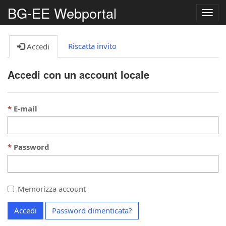
BG-EE Webportal
Camb
la
navig
Riscatta invito
Accedi
Accedi con un account locale
E-mail
Password
Memorizza account
Accedi
Password dimenticata?