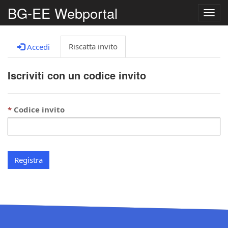
BG-EE Webportal
Camb
la
navig
Riscatta invito
Accedi
Iscriviti con un codice invito
Codice invito
Registra