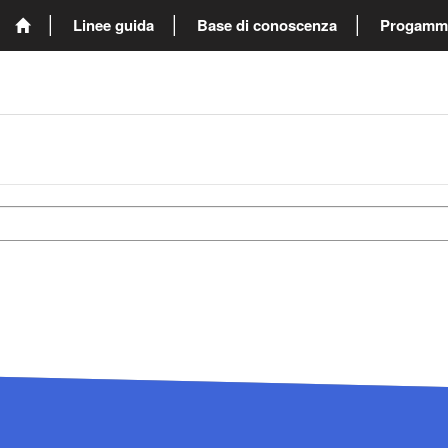
Linee guida
Base di conoscenza
Progammi 