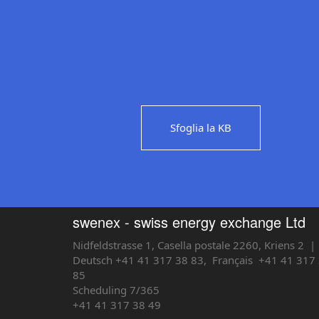
Sfoglia la KB
swenex - swiss energy exchange Ltd
Nidfeldstrasse 1, Casella postale 2260, Kriens 2
| 
Deutsch +41 41 317 38 83,
Français
+41 41 317 
85
Scheduling 7/365
+41 41 317 38 49