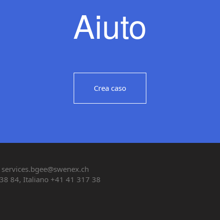
Aiuto
Crea caso
services.bgee@swenex.ch
38 84, Italiano +41 41 317 38