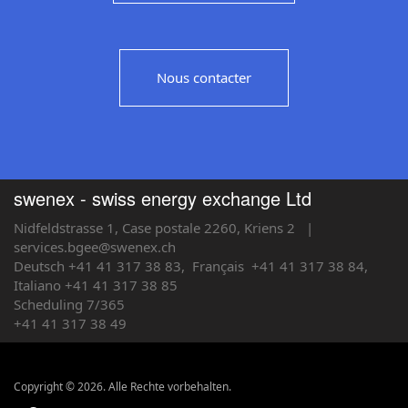
Nous contacter
swenex - swiss energy exchange Ltd
Nidfeldstrasse 1, Case postale 2260, Kriens 2
|
services.bgee@swenex.ch
Deutsch +41 41 317 38 83,
Français
+41 41 317 38 84,
Italiano +41 41 317 38 85
Scheduling 7/365
+41 41 317 38 49
Copyright © 2026. Alle Rechte vorbehalten.