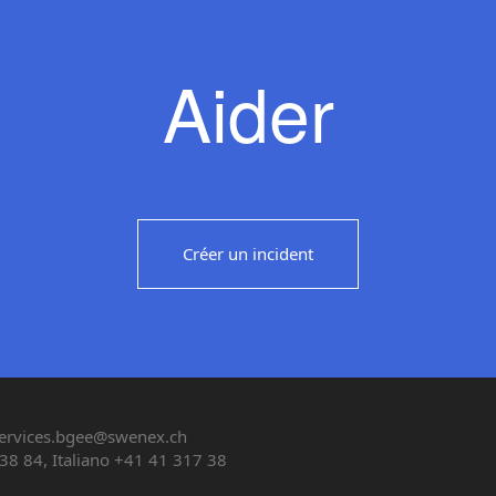
Aider
Créer un incident
ervices.bgee@swenex.ch
38 84, Italiano +41 41 317 38