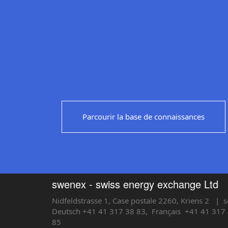
Parcourir la base de connaissances
swenex - swiss energy exchange Ltd
Nidfeldstrasse 1, Case postale 2260, Kriens 2
| s
Deutsch +41 41 317 38 83,
Français
+41 41 317 
85