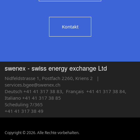
Kontakt
swenex - swiss energy exchange Ltd
Nidfeldstrasse 1, Postfach 2260, Kriens 2
|
services.bgee@swenex.ch
Deutsch +41 41 317 38 83,
Français
+41 41 317 38 84,
Italiano +41 41 317 38 85
Scheduling 7/365
+41 41 317 38 49
Copyright © 2026. Alle Rechte vorbehalten.