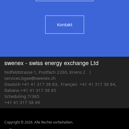
Kontakt
swenex - swiss energy exchange Ltd
Nidfeldstrasse 1, Postfach 2260, Kriens 2
|
services.bgee@swenex.ch
Deutsch +41 41 317 38 83,
Français
+41 41 317 38 84,
Italiano +41 41 317 38 85
Scheduling 7/365
+41 41 317 38 49
Copyright © 2026. Alle Rechte vorbehalten.