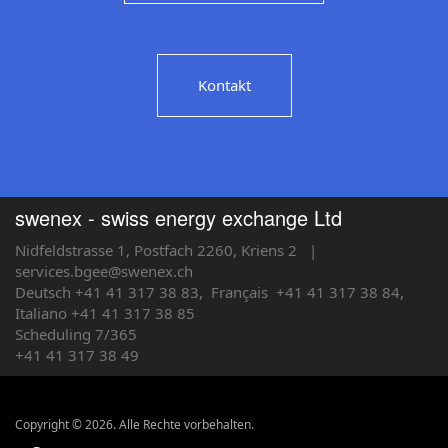
Kontakt
swenex - swiss energy exchange Ltd
Nidfeldstrasse 1, Postfach 2260, Kriens 2
|
services.bgee@swenex.ch
Deutsch +41 41 317 38 83,
Français
+41 41 317 38 84,
Italiano +41 41 317 38 85
Scheduling 7/365
+41 41 317 38 49
Copyright © 2026. Alle Rechte vorbehalten.