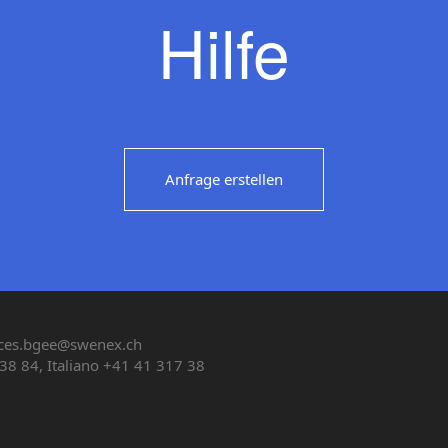
Hilfe
Anfrage erstellen
ces.bgee@swenex.ch
38 84, Italiano +41 41 317 38